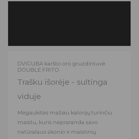
Aprašymas
Papildoma informacija
Atsiliepimai (0)
DVIGUBA karšto oro gruzdintuvė
DOUBLE FRITO
Trašku išorėje - sultinga
viduje
Mėgaukitės mažiau kalorijų turinčiu
maistu, kuris nepraranda savo
natūralaus skonio ir maistinių