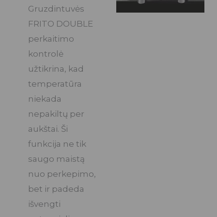
Gruzdintuvės
FRITO DOUBLE
perkaitimo
kontrolė
užtikrina, kad
temperatūra
niekada
nepakiltų per
aukštai. Ši
funkcija ne tik
saugo maistą
nuo perkepimo,
bet ir padeda
išvengti