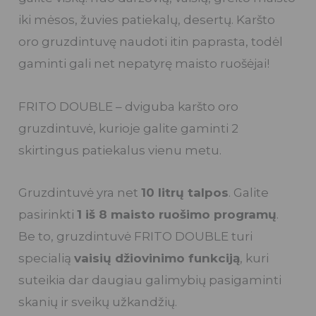
iki mėsos, žuvies patiekalų, desertų. Karšto
oro gruzdintuvę naudoti itin paprasta, todėl
gaminti gali net nepatyrę maisto ruošėjai!
FRITO DOUBLE – dviguba karšto oro
gruzdintuvė, kurioje galite gaminti 2
skirtingus patiekalus vienu metu.
Gruzdintuvė yra net
10 litrų talpos
. Galite
pasirinkti
1 iš 8 maisto ruošimo programų
.
Be to, gruzdintuvė FRITO DOUBLE turi
specialią
vaisių džiovinimo funkciją
, kuri
suteikia dar daugiau galimybių pasigaminti
skanių ir sveikų užkandžių.