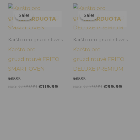
Original
Current
Original
Curren
price
price
price
price
Sale!
Sale!
Sale!
Sale!
was:
is:
was:
is:
IŠPARDUOTA
IŠPARDUOTA
€199.99.
€119.99.
€179.99.
€99.99
Karšto oro gruzdintuvės
Karšto oro gruzdintuvės
Karšto oro
Karšto oro
gruzdintuvė FRITO
gruzdintuvė FRITO
SMART OVEN
DELUXE PREMIUM
Įvertinimas:
Įvertinimas:
€
199.99
€
119.99
€
179.99
€
99.99
NUO:
NUO:
5.00
5.00
iš 5
iš 5