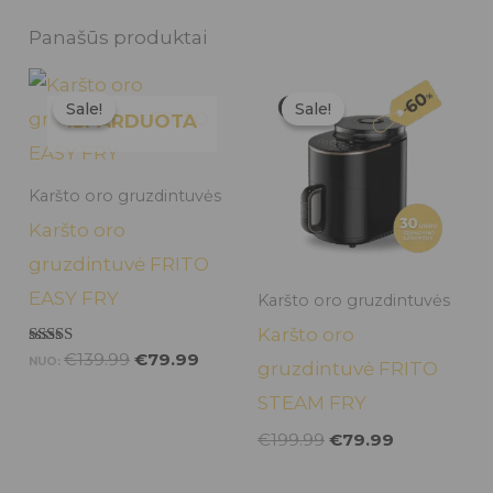
Panašūs produktai
Original
Current
Original
Current
price
price
price
price
Sale!
Sale!
Sale!
Sale!
was:
is:
was:
is:
IŠPARDUOTA
€139.99.
€79.99.
€199.99.
€79.99.
Karšto oro gruzdintuvės
Karšto oro
gruzdintuvė FRITO
EASY FRY
Karšto oro gruzdintuvės
Karšto oro
Įvertinimas:
€
139.99
€
79.99
NUO:
gruzdintuvė FRITO
5.00
iš 5
STEAM FRY
€
199.99
€
79.99