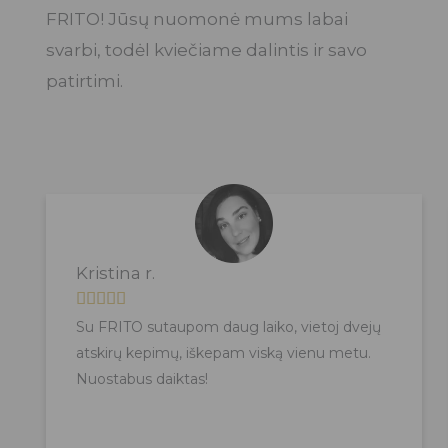
FRITO! Jūsų nuomonė mums labai
svarbi, todėl kviečiame dalintis ir savo
patirtimi.
Kristina r.
R





Su FRITO sutaupom daug laiko, vietoj dvejų
a
atskirų kepimų, iškepam viską vienu metu.
t
Nuostabus daiktas!
e
d