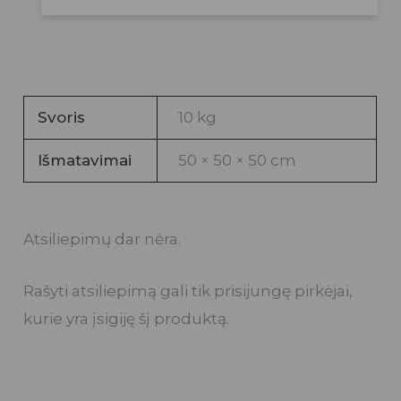
5
o
u
t
o
Svoris
10 kg
f
Išmatavimai
50 × 50 × 50 cm
5
Atsiliepimų dar nėra.
Rašyti atsiliepimą gali tik prisijungę pirkėjai,
kurie yra įsigiję šį produktą.