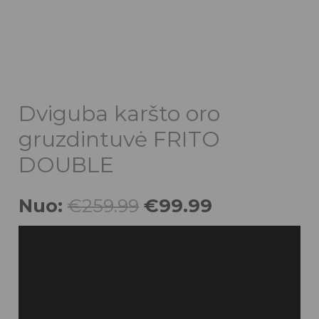
Dviguba karšto oro
gruzdintuvė FRITO
DOUBLE
Nuo:
€
259.99
€
99.99