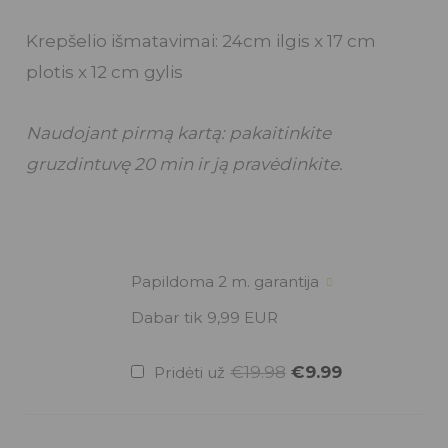
Krepšelio išmatavimai: 24cm ilgis x 17 cm
plotis x 12 cm gylis
Naudojant pirmą kartą: pakaitinkite
gruzdintuvę 20 min ir ją pravėdinkite.
Original
Current
Papildoma 2 m. garantija
price
price
was:
is:
Dabar tik 9,99 EUR
€19.98.
€9.99.
€
19.98
€
9.99
Pridėti už