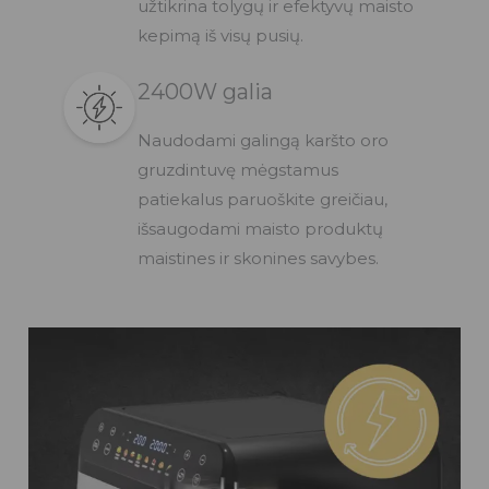
užtikrina tolygų ir efektyvų maisto
kepimą iš visų pusių.
2400W galia​
Naudodami galingą karšto oro
gruzdintuvę mėgstamus
patiekalus paruoškite greičiau,
išsaugodami maisto produktų
maistines ir skonines savybes.