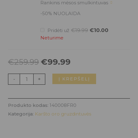
Original
Current
Rankinis mėsos smulkintuvas
price
price
was:
is:
-50% NUOLAIDA
€19.99.
€10.00.
€
19.99
€
10.00
Pridėti už
Neturime
€
259.99
€
99.99
-
+
Į KREPŠELĮ
Produkto kodas:
140008FR0
Kategorija:
Karšto oro gruzdintuvės