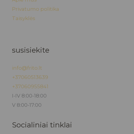
Privatumo politika
Taisyklės
susisiekite
info@frito.lt
+37060513639
+37060955841
I-IV 8:00-18:00
V 8:00-17:00
Socialiniai tinklai