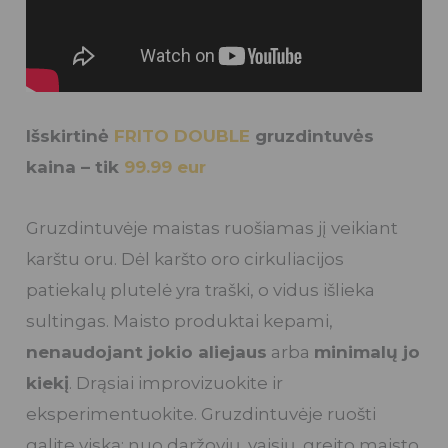
Išskirtinė
FRITO DOUBLE
gruzdintuvės
kaina – tik
99.99 eur
Gruzdintuvėje maistas ruošiamas jį veikiant
karštu oru. Dėl karšto oro cirkuliacijos
patiekalų plutelė yra traški, o vidus išlieka
sultingas. Maisto produktai kepami,
nenaudojant jokio aliejaus
arba
minimalų jo
kiekį
. Drąsiai improvizuokite ir
eksperimentuokite. Gruzdintuvėje ruošti
galite viską: nuo daržovių, vaisių, greito maisto