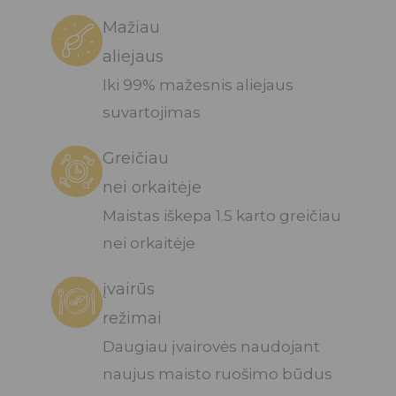
Mažiau
aliejaus
Iki 99% mažesnis aliejaus
suvartojimas
Greičiau
nei orkaitėje
Maistas iškepa 1.5 karto greičiau
nei orkaitėje
įvairūs
režimai
Daugiau įvairovės naudojant
naujus maisto ruošimo būdus