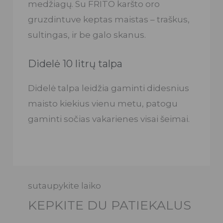
medžiagų. Su FRITO karšto oro
gruzdintuve keptas maistas – traškus,
sultingas, ir be galo skanus.
Didelė 10 litrų talpa
Didelė talpa leidžia gaminti didesnius
maisto kiekius vienu metu, patogu
gaminti sočias vakarienes visai šeimai.
sutaupykite laiko
KEPKITE DU PATIEKALUS