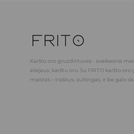
Karšto oro gruzdintuvės - sveikesnis mai
aliejaus, karštu oru. Su FRITO karšto or
maistas – traškus, sultingas, ir be galo s