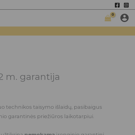
Papildoma
2
m.
garantija
 m. garantija
o technikos taisymo išlaidų, pasibaigus
o garantinės priežiūros laikotarpiui.
 užtikrina
nemokamą
įrenginio garantinį