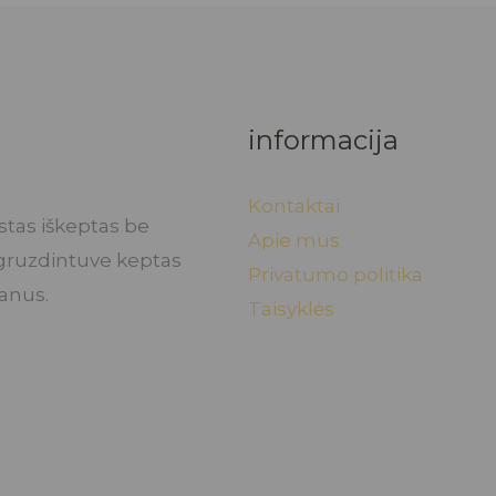
informacija
Kontaktai
stas iškeptas be
Apie mus
o gruzdintuve keptas
Privatumo politika
kanus.
Taisyklės