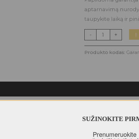
aptarnavimą nurodyt
taupykite laiką ir pin
-
+
Į
Produkto kodas:
Garan
SUŽINOKITE PIR
kurie yra įsigiję šį produktą.
Prenumeruokite