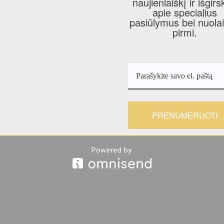
naujienlaiškį ir išgirs
apie specialius
pasiūlymus bei nuola
pirmi.
PRENUMERUOTI