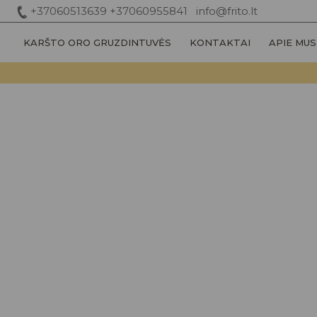
Pereiti
+37060513639
+37060955841
info@frito.lt
prie
KARŠTO ORO GRUZDINTUVĖS
KONTAKTAI
APIE MUS
turinio