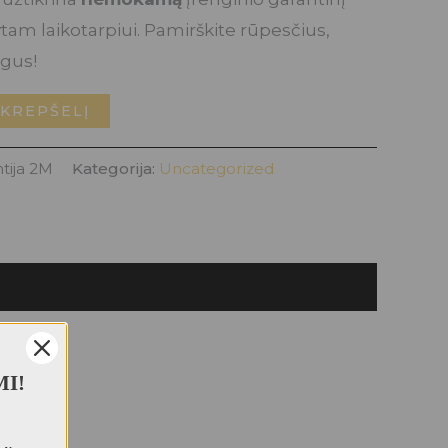
am laikotarpiui. Pamirškite rūpesčius,
igus!
 KREPŠELĮ
tija 2M
Kategorija:
Uncategorized
MI!