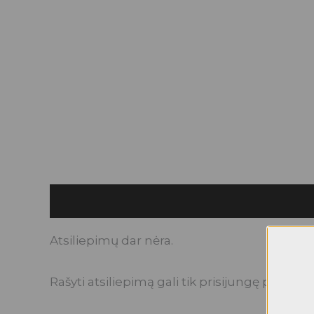
Atsiliepimai (0)
Atsiliepimų dar nėra.
Rašyti atsiliepimą gali tik prisijungę pirkėjai, 