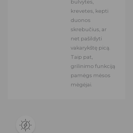
bulvytes,
krevetes, kepti
duonos
skrebučius, ar
net pašildyti
vakarykštę picą.
Taip pat,
grilinimo funkciją
pamėgs mėsos
mėgėjai.