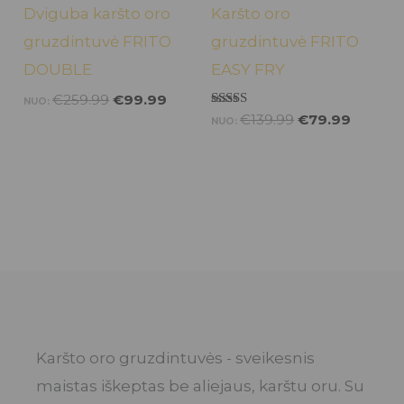
Dviguba karšto oro
Karšto oro
gruzdintuvė FRITO
gruzdintuvė FRITO
DOUBLE
EASY FRY
€
259.99
€
99.99
NUO:
Įvertinimas:
€
139.99
€
79.99
NUO:
5.00
iš 5
Karšto oro gruzdintuvės - sveikesnis
maistas iškeptas be aliejaus, karštu oru. Su