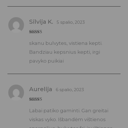
Silvija K.
5 spalio, 2023
Įvertinimas:
skanu bulvytes, vistiena kepti.
5
iš 5
Bandziau kepsnius kepti, irgi
pavyko puikiai
Aurelija
6 spalio, 2023
Įvertinimas:
Labai patiko gaminti. Gan greitai
5
iš 5
viskas vyko. Išbandėm vištienos