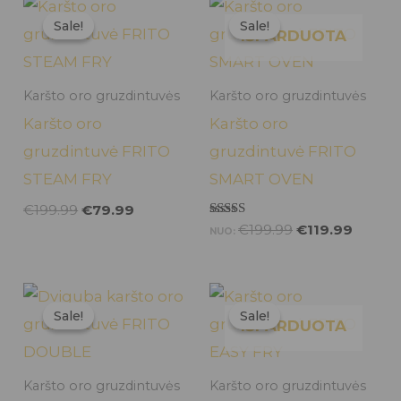
Original
Current
Original
Curren
price
price
price
price
Sale!
Sale!
Sale!
Sale!
was:
is:
was:
is:
IŠPARDUOTA
€199.99.
€79.99.
€199.99.
€119.9
Karšto oro gruzdintuvės
Karšto oro gruzdintuvės
Karšto oro
Karšto oro
gruzdintuvė FRITO
gruzdintuvė FRITO
STEAM FRY
SMART OVEN
€
199.99
€
79.99
Įvertinimas:
€
199.99
€
119.99
NUO:
5.00
iš 5
Original
Current
Original
Curren
price
price
price
price
Sale!
Sale!
Sale!
Sale!
was:
is:
was:
is:
IŠPARDUOTA
€259.99.
€99.99.
€139.99.
€79.99
Karšto oro gruzdintuvės
Karšto oro gruzdintuvės