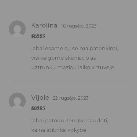
Karolina
16 rugsėjo, 2023
Įvertinimas:
labai esame su seima patenkinti,
5
iš 5
visi valgome skaniai, o as
uztrunku maziau laiko virtuveje
Vijole
22 rugsėjo, 2023
Įvertinimas:
labai patogu, lengva naudoti,
5
iš 5
kaina atitinka kokybe