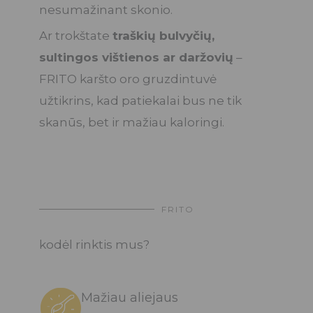
nesumažinant skonio.
Ar trokštate
traškių bulvyčių,
sultingos vištienos ar daržovių
–
FRITO karšto oro gruzdintuvė
užtikrins, kad patiekalai bus ne tik
skanūs, bet ir mažiau kaloringi.
FRITO
kodėl rinktis mus?
Mažiau aliejaus