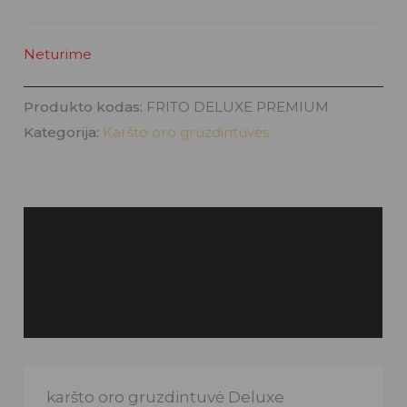
Neturime
Produkto kodas:
FRITO DELUXE PREMIUM
Kategorija:
Karšto oro gruzdintuvės
Aprašymas
Papildoma informacija
Atsiliepimai (12)
karšto oro gruzdintuvė Deluxe