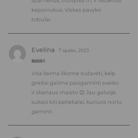
sparnelius, bulvytes fri, ir vištienos
kepsniukus. Viskas pavyko
tobulai.
Evelina
7 spalio, 2023
Įvertinimas:
Visa šeima likome sužavėti, kaip
5
iš 5
greitai galima pasigaminti sveiko
ir skanaus maisto 😉 Jau galvoje
sukasi kiti patiekalai, kuriuos noriu
gaminti