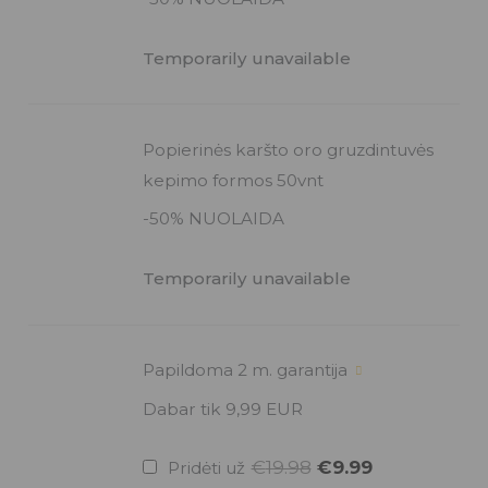
Temporarily unavailable
Popierinės karšto oro gruzdintuvės
kepimo formos 50vnt
-50% NUOLAIDA
Temporarily unavailable
Original
Current
Papildoma 2 m. garantija
price
price
was:
is:
Dabar tik 9,99 EUR
€19.98.
€9.99.
€
19.98
€
9.99
Pridėti už