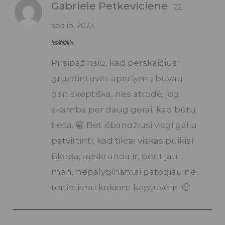
Gabriele Petkeviciene
22
spalio, 2023
Įvertinimas:
Prisipažinsiu, kad perskaičiusi
5
iš 5
gruzdintuvės aprašymą buvau
gan skeptiška, nes atrodė, jog
skamba per daug gerai, kad būtų
tiesa. 😀 Bet išbandžiusi visgi galiu
patvirtinti, kad tikrai viskas puikiai
iškepa, apskrunda ir, bent jau
man, nepalyginamai patogiau nei
terliotis su kokiom keptuvėm. 🙂