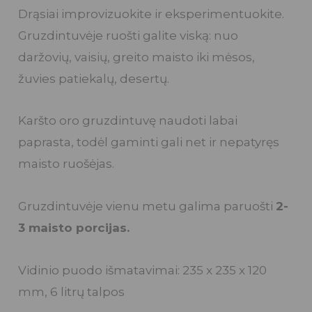
Drąsiai improvizuokite ir eksperimentuokite.
Gruzdintuvėje ruošti galite viską: nuo
daržovių, vaisių, greito maisto iki mėsos,
žuvies patiekalų, desertų.
Karšto oro gruzdintuvę naudoti labai
paprasta, todėl gaminti gali net ir nepatyręs
maisto ruošėjas.
Gruzdintuvėje vienu metu galima paruošti
2-
3 maisto porcijas.
Vidinio puodo išmatavimai: 235 x 235 x 120
mm, 6 litrų talpos