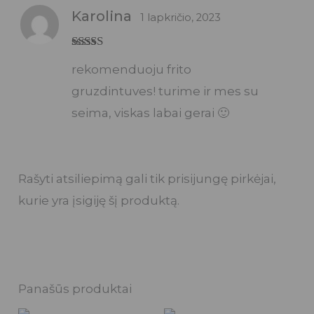
Karolina
1 lapkričio, 2023
Įvertinimas:
rekomenduoju frito
5
iš 5
gruzdintuves! turime ir mes su
seima, viskas labai gerai 🙂
Rašyti atsiliepimą gali tik prisijungę pirkėjai,
kurie yra įsigiję šį produktą.
Panašūs produktai