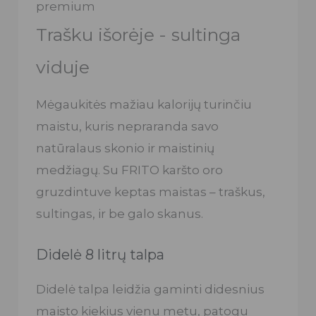
premium
Trašku išorėje - sultinga
viduje
Mėgaukitės mažiau kalorijų turinčiu
maistu, kuris nepraranda savo
natūralaus skonio ir maistinių
medžiagų. Su FRITO karšto oro
gruzdintuve keptas maistas – traškus,
sultingas, ir be galo skanus.
Didelė 8 litrų talpa
Didelė talpa leidžia gaminti didesnius
maisto kiekius vienu metu, patogu