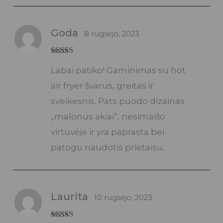
Goda
8 rugsėjo, 2023
Įvertinimas:
Labai patiko! Gaminimas su hot
5
iš 5
air fryer švarus, greitas ir
sveikesnis. Pats puodo dizainas
„malonus akiai”, nesimaišo
virtuvėje ir yra paprasta bei
patogu naudotis prietaisu.
Laurita
10 rugsėjo, 2023