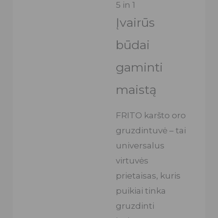
5 in 1
Įvairūs
būdai
gaminti
maistą
FRITO karšto oro
gruzdintuvė – tai
universalus
virtuvės
prietaisas, kuris
puikiai tinka
gruzdinti