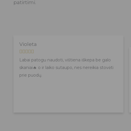
patirtimi.
Violeta
R





Labai patogu naudoti, vištiena iškepa be galo
a
skaniai🔥 o ir laiko sutaupo, nes nereikia stovėti
t
prie puodų.
e
d
5
o
u
t