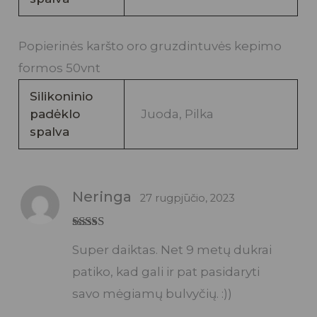
Popierinės karšto oro gruzdintuvės kepimo
formos 50vnt
Silikoninio
padėklo
Juoda, Pilka
spalva
Neringa
27 rugpjūčio, 2023
Įvertinimas:
Super daiktas. Net 9 metų dukrai
5
iš 5
patiko, kad gali ir pat pasidaryti
savo mėgiamų bulvyčių. :))