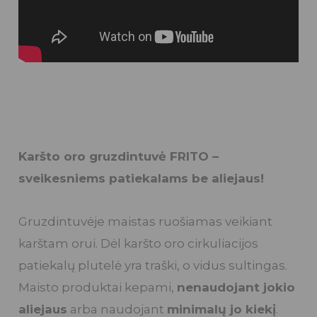
Karšto oro gruzdintuvė FRITO –
sveikesniems patiekalams be aliejaus!
Gruzdintuvėje maistas ruošiamas veikiant
karštam orui. Dėl karšto oro cirkuliacijos
patiekalų plutelė yra traški, o vidus sultingas.
Maisto produktai kepami,
nenaudojant jokio
aliejaus
arba naudojant
minimalų jo kiekį
.