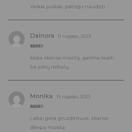
Įvertinimas:
Veikia puikiai, patogu naudoti
5
iš 5
Dainora
11 rugsėjo, 2023
Įvertinimas:
kepa skaniai maistą, galima kepti
5
iš 5
be jokių riebalų
Monika
15 rugsėjo, 2023
Įvertinimas:
Labai gera gruzdintuvė, skaniai
5
iš 5
iškepa maistą