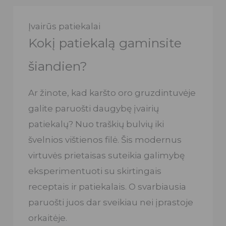
Įvairūs patiekalai
Kokį patiekalą gaminsite
šiandien?
Ar žinote, kad karšto oro gruzdintuvėje
galite paruošti daugybę įvairių
patiekalų? Nuo traškių bulvių iki
švelnios vištienos filė. Šis modernus
virtuvės prietaisas suteikia galimybę
eksperimentuoti su skirtingais
receptais ir patiekalais. O svarbiausia
paruošti juos dar sveikiau nei įprastoje
orkaitėje.