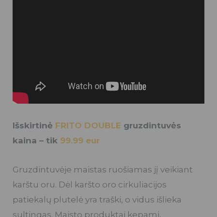
Išskirtinė
FRITO DOUBLE
gruzdintuvės
kaina – tik
99.99 eur
Gruzdintuvėje maistas ruošiamas jį veikiant
karštu oru. Dėl karšto oro cirkuliacijos
patiekalų plutelė yra traški, o vidus išlieka
sultingas. Maisto produktai kepami,