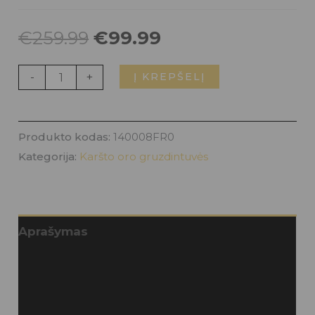
€
259.99
€
99.99
-
+
Į KREPŠELĮ
Produkto kodas:
140008FR0
Kategorija:
Karšto oro gruzdintuvės
Aprašymas
Papildoma informacija
Atsiliepimai (0)