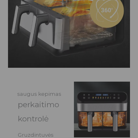
saugus kepimas
perkaitimo
kontrolė
Gruzdintuvės