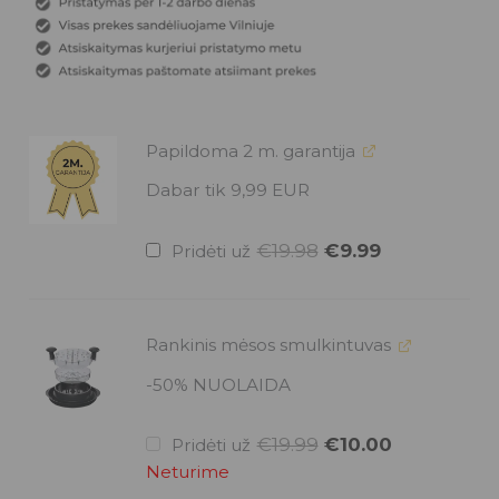
Original
Current
Papildoma 2 m. garantija
price
price
was:
is:
Dabar tik 9,99 EUR
€19.98.
€9.99.
€
19.98
€
9.99
Pridėti už
Original
Current
Rankinis mėsos smulkintuvas
price
price
was:
is:
-50% NUOLAIDA
€19.99.
€10.00.
€
19.99
€
10.00
Pridėti už
Neturime