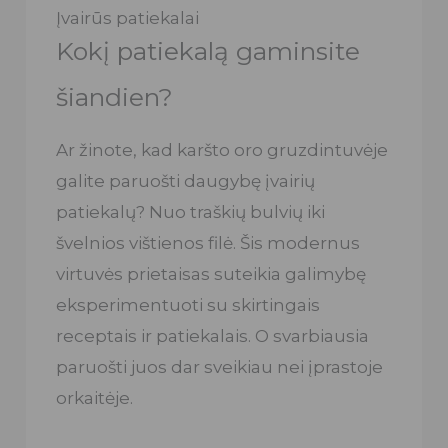
Įvairūs patiekalai
Kokį patiekalą gaminsite
šiandien?
Ar žinote, kad karšto oro gruzdintuvėje
galite paruošti daugybę įvairių
patiekalų? Nuo traškių bulvių iki
švelnios vištienos filė. Šis modernus
virtuvės prietaisas suteikia galimybę
eksperimentuoti su skirtingais
receptais ir patiekalais. O svarbiausia
paruošti juos dar sveikiau nei įprastoje
orkaitėje.