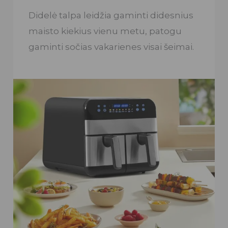
Didelė talpa leidžia gaminti didesnius
maisto kiekius vienu metu, patogu
gaminti sočias vakarienes visai šeimai.