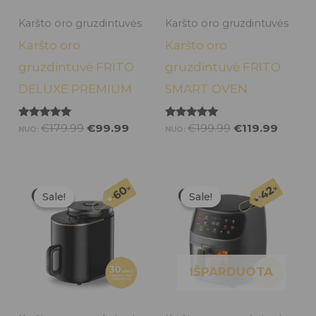
Karšto oro gruzdintuvės
Karšto oro gruzdintuvės
Karšto oro
Karšto oro
gruzdintuvė FRITO
gruzdintuvė FRITO
DELUXE PREMIUM
SMART OVEN
Įvertinimas:
Įvertinimas:
€
179.99
€
99.99
€
199.99
€
119.99
NUO:
NUO:
5.00
5.00
iš 5
iš 5
Original
Current
Original
Curren
price
price
price
price
Sale!
Sale!
Sale!
Sale!
was:
is:
was:
is:
€199.99.
€79.99.
€139.99.
€79.99
IŠPARDUOTA