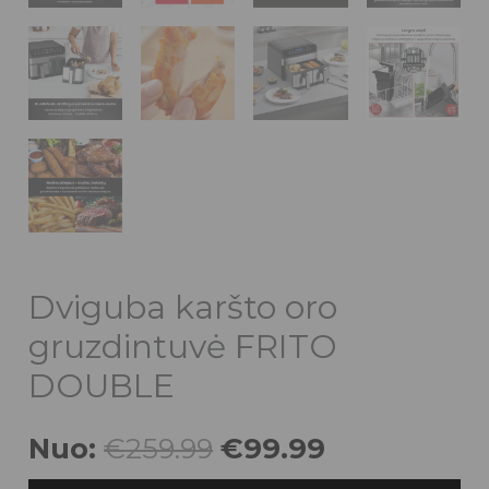
Dviguba karšto oro
gruzdintuvė FRITO
DOUBLE
Nuo:
€
259.99
€
99.99