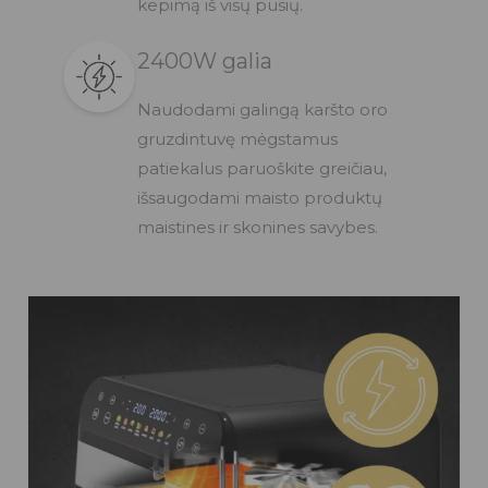
kepimą iš visų pusių.
2400W galia​
Naudodami galingą karšto oro
gruzdintuvę mėgstamus
patiekalus paruoškite greičiau,
išsaugodami maisto produktų
maistines ir skonines savybes.