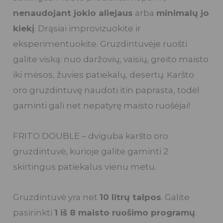
nenaudojant jokio aliejaus
arba
minimalų jo
kiekį
. Drąsiai improvizuokite ir
eksperimentuokite. Gruzdintuvėje ruošti
galite viską: nuo daržovių, vaisių, greito maisto
iki mėsos, žuvies patiekalų, desertų. Karšto
oro gruzdintuvę naudoti itin paprasta, todėl
gaminti gali net nepatyrę maisto ruošėjai!
FRITO DOUBLE – dviguba karšto oro
gruzdintuvė, kurioje galite gaminti 2
skirtingus patiekalus vienu metu.
Gruzdintuvė yra net
10 litrų talpos
. Galite
pasirinkti
1 iš 8 maisto ruošimo programų
.