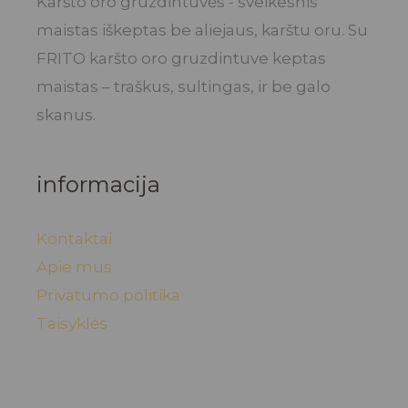
Karšto oro gruzdintuvės - sveikesnis
maistas iškeptas be aliejaus, karštu oru. Su
FRITO karšto oro gruzdintuve keptas
maistas – traškus, sultingas, ir be galo
skanus.
informacija
Kontaktai
Apie mus
Privatumo politika
Taisyklės