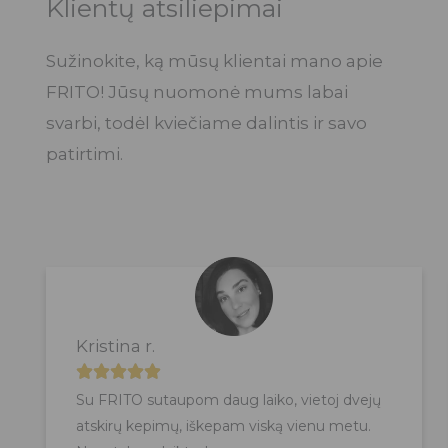
Klientų atsiliepimai
Sužinokite, ką mūsų klientai mano apie
FRITO! Jūsų nuomonė mums labai
svarbi, todėl kviečiame dalintis ir savo
patirtimi.
Kristina r.
R





Su FRITO sutaupom daug laiko, vietoj dvejų
a
atskirų kepimų, iškepam viską vienu metu.
t