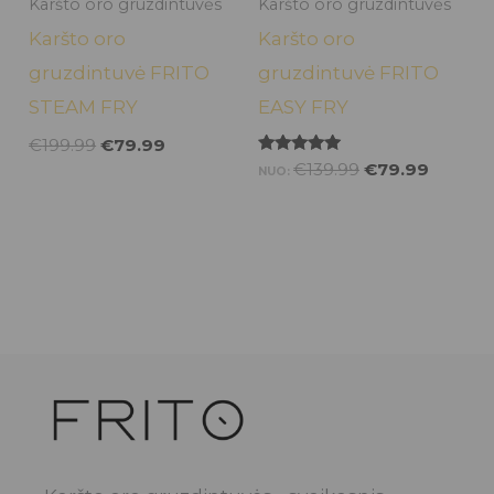
Karšto oro gruzdintuvės
Karšto oro gruzdintuvės
Karšto oro
Karšto oro
gruzdintuvė FRITO
gruzdintuvė FRITO
STEAM FRY
EASY FRY
€
199.99
€
79.99
Įvertinimas:
€
139.99
€
79.99
NUO:
5.00
iš 5