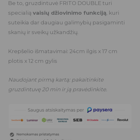
Be to, gruzdintuvė FRITO DOUBLE turi
specialią
vaisių džiovinimo funkciją
, kuri
suteikia dar daugiau galimybių pasigaminti
skanių ir sveikų užkandžių.
Krepšelio išmatavimai: 24cm ilgis x 17 cm
plotis x 12 cm gylis
Naudojant pirmą kartą: pakaitinkite
gruzdintuvę 20 min ir ją pravėdinkite.